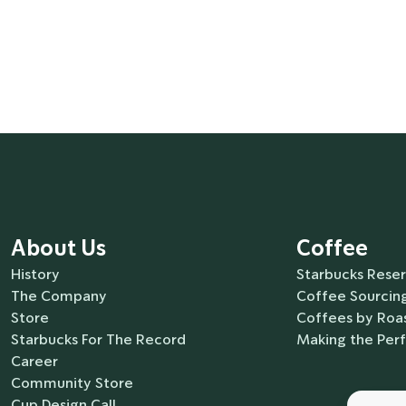
About Us
Coffee
History
Starbucks Rese
The Company
Coffee Sourcing
Store
Coffees by Roas
Starbucks For The Record
Making the Per
Career
Community Store
Cup Design Call