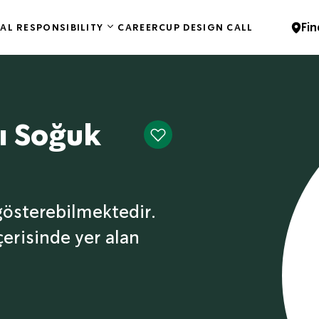
Fin
AL RESPONSIBILITY
CAREER
CUP DESIGN CALL
ı Soğuk
 gösterebilmektedir.
erisinde yer alan