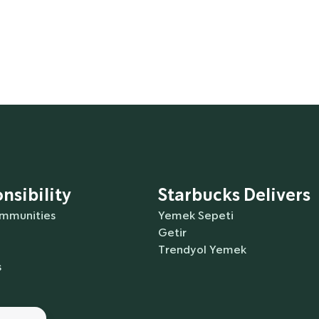
nsibility
Starbucks Delivers
ommunities
Yemek Sepeti
Getir
Trendyol Yemek
s