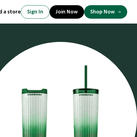
d a store
Sign In
Join Now
Shop Now