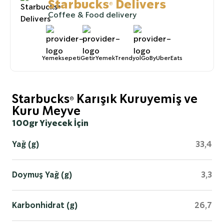
Starbucks® Delivers
Coffee & Food delivery
Yemeksepeti
GetirYemek
TrendyolGoByUberEats
Starbucks® Karışık Kuruyemiş ve
Kuru Meyve
100gr Yiyecek İçin
Yağ (g)
33,4
Doymuş Yağ (g)
3,3
Karbonhidrat (g)
26,7