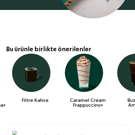
Bu ürünle birlikte önerilenler
Filtre Kahve
Caramel Cream
Buz
ha®
Frappuccino®
Am