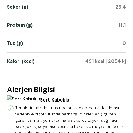
Şeker (g)
29,4
Protein (g)
11,1
Tuz (g)
0
Kalori (kcal)
491 kcal | 2054 kj
Alerjen Bilgisi
Sert Kabuklu
“Ürünlerin hazırlanmasında ortak ekipman kullanılması
nedeniyle hiçbir üründe herhangi bir alerjen ("gluten
içeren tahıllar, yumurta, hardal, kereviz, yerfıstığı, acı
bakla, balık, soya fasulyesi, sert kabuklu meyveler, deniz
kabukluları ve yumuşakçaları, susam tohumu, süt ve