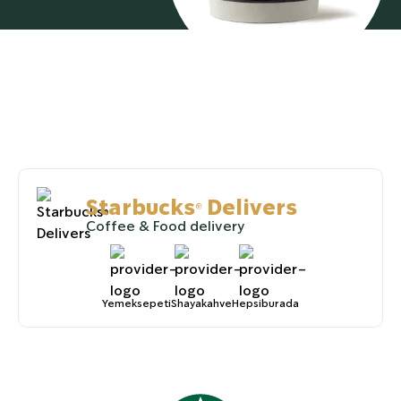
Starbucks® Delivers
Coffee & Food delivery
Yemeksepeti
Shayakahve
Hepsiburada