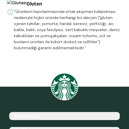
Gluten
“Ürünlerin hazırlanmasında ortak ekipman kullanılması
nedeniyle hiçbir üründe herhangi bir alerjen ("gluten
içeren tahıllar, yumurta, hardal, kereviz, yerfıstığı, acı
bakla, balık, soya fasulyesi, sert kabuklu meyveler, deniz
kabukluları ve yumuşakçaları, susam tohumu, süt ve
bunların ürünleri ile kükürt dioksit ve sülfitler”)
bulunmadığı garanti edilmemektedir.”
About Us
History