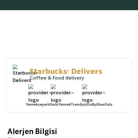
Starbucks® Delivers
Coffee & Food delivery
Yemeksepeti
GetirYemek
TrendyolGoByUberEats
Alerjen Bilgisi