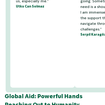
us, especially me.”
going. Someti
Utku Can Solmaz
need is a shou
I am immensel
the support 
navigate thro
challenges.”
Serpil Karagö
Global Aid: Powerful Hands
Reaching Out to Humanity