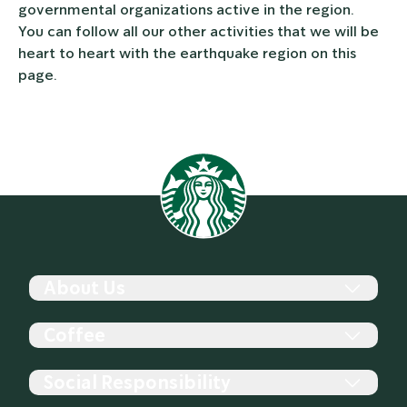
governmental organizations active in the region.
You can follow all our other activities that we will be
heart to heart with the earthquake region on this
page.
About Us
History
Coffee
The Company
Store
Starbucks Reserve
Social Responsibility
Starbucks For The Record
Coffee Sourcing, Roasting, and Blending