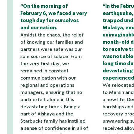
“On the morning of
“In the Febru
February 6, we faced a very
earthquake, 
tough day for ourselves
trapped unde
and our nation.
Malatya, end
Amidst the chaos, the relief
unimaginable
of knowing our families and
month-old da
partners were safe was our
to receive t
sole source of solace. From
was not able
the very first day, we
long time du
remained in constant
devastating 
communication with our
experienced
regional and operations
We relocated
managers, ensuring that no
to Mersin and
partnerfelt alone in this
a new life. De
devastating times. Being a
hardships and
part of Alshaya and the
recovery proc
Starbucks family has instilled
unwavering su
a sense of confidence in all of
received all