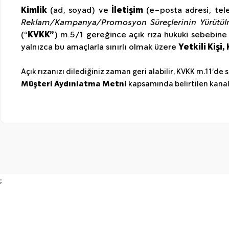
Kimlik
(ad, soyad) ve
İletişim
(e-posta adresi, tel
Reklam/Kampanya/Promosyon Süreçlerinin Yürütül
(“
KVKK”
) m.5/1 gereğince açık rıza hukuki sebebine
yalnızca bu amaçlarla sınırlı olmak üzere
Yetkili Kişi
Açık rızanızı dilediğiniz zaman geri alabilir, KVKK m.11’de 
Müşteri Aydınlatma Metni
kapsamında belirtilen kanall
;