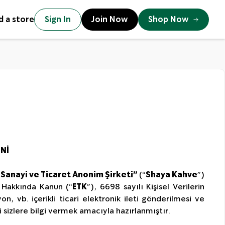
d a store
Sign In
Join Now
Shop Now
TNİ
Sanayi ve Ticaret Anonim Şirketi”
(“
Shaya Kahve
”)
i Hakkında Kanun (“
ETK
”), 6698 sayılı Kişisel Verilerin
, vb. içerikli ticari elektronik ileti gönderilmesi ve
i sizlere bilgi vermek amacıyla hazırlanmıştır.