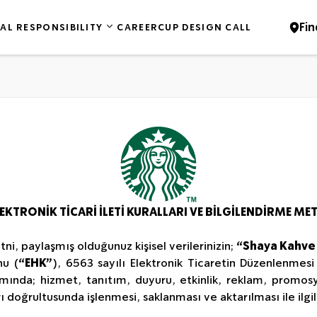
Fin
AL RESPONSIBILITY
CAREER
CUP DESIGN CALL
EKTRONİK TİCARİ İLETİ KURALLARI VE BİLGİLENDİRME ME
etni, paylaşmış olduğunuz kişisel verilerinizin;
“Shaya Kahve 
nu (
“EHK”
), 6563 sayılı Elektronik Ticaretin Düzenlenmes
mında; hizmet, tanıtım, duyuru, etkinlik, reklam, promosyon
ı doğrultusunda işlenmesi, saklanması ve aktarılması ile ilgil