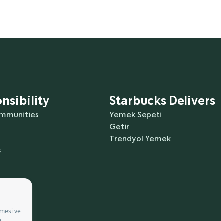
nsibility
Starbucks Delivers
ommunities
Yemek Sepeti
Getir
Trendyol Yemek
s
ürkçe