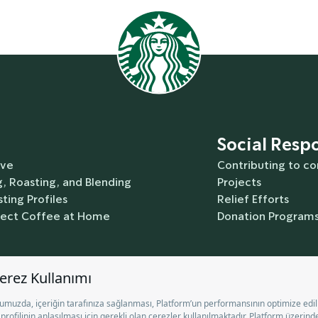
Social Respo
rve
Contributing to c
, Roasting, and Blending
Projects
ting Profiles
Relief Efforts
fect Coffee at Home
Donation Program
Contact Us
Help
Gift Card
T